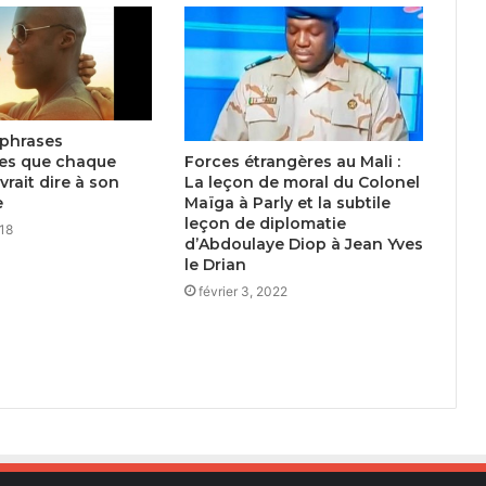
 phrases
Forces étrangères au Mali :
es que chaque
La leçon de moral du Colonel
ait dire à son
Maïga à Parly et la subtile
e
leçon de diplomatie
018
d’Abdoulaye Diop à Jean Yves
le Drian
février 3, 2022