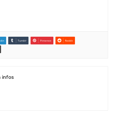
edin
Tumblr
Pinterest
Reddit
 infos