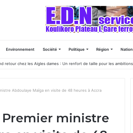
Environnement
Société
Politique
Région
Nation
nd retour chez les Aigles dames : Un renfort de taille pour les ambitions
nistre Abdoulaye Maïga en visite de 48 heures à Accra
 Premier ministre