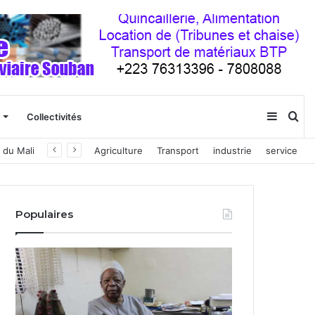
Sideba
Re
Collectivités
 du Mali
Agriculture
Transport
industrie
service
(barre
latéral
Populaires