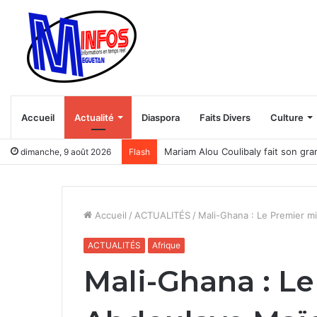
Accueil
Actualité
Diaspora
Faits Divers
Culture
Mariam Alou Coulibaly fait son gra
dimanche, 9 août 2026
Flash
Accueil
/
ACTUALITÉS
/
Mali-Ghana : Le Premier mi
ACTUALITÉS
Afrique
Mali-Ghana : Le