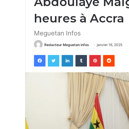
Abdoulaye Maïg
heures à Accra
Meguetan Infos
Redacteur Meguetan infos
janvier 16, 2025
Facebook
Twitter
Linkedin
Tumblr
Pinterest
Reddit