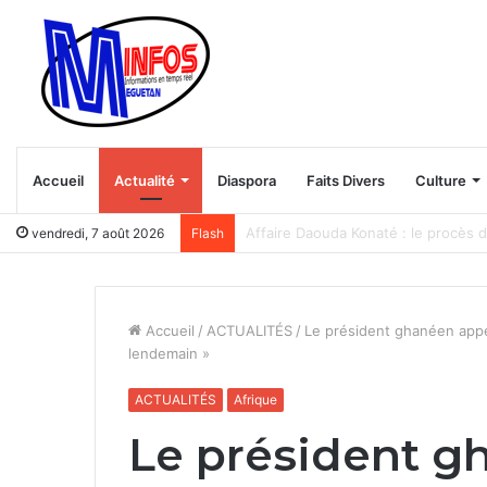
Accueil
Actualité
Diaspora
Faits Divers
Culture
Trump veut bloquer le “tourisme d
vendredi, 7 août 2026
Flash
Accueil
/
ACTUALITÉS
/
Le président ghanéen appel
lendemain »
ACTUALITÉS
Afrique
Le président g