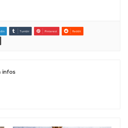
edin
Tumblr
Pinterest
Reddit
 infos