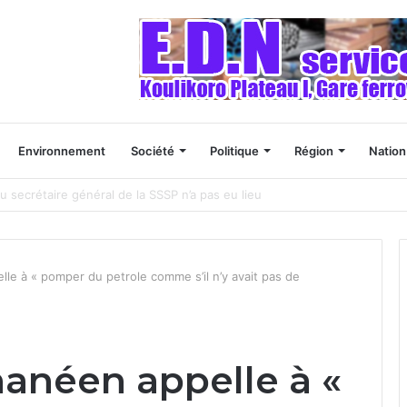
Environnement
Société
Politique
Région
Nation
es naissances”
le à « pomper du petrole comme s’il n’y avait pas de
hanéen appelle à «