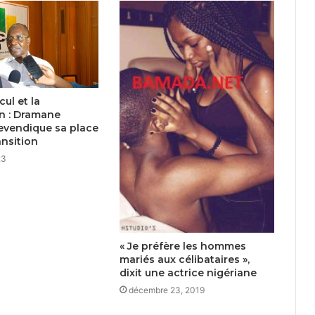
cul et la
n : Dramane
evendique sa place
ansition
23
« Je préfère les hommes
mariés aux célibataires »,
dixit une actrice nigériane
décembre 23, 2019