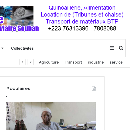
Sideba
Re
Collectivités
Agriculture
Transport
industrie
service
(barre
latéral
Populaires