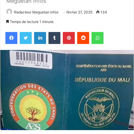
Meguetan Infos
Redacteur Meguetan infos
février 27, 2025
134
Temps de lecture 1 minute
Facebook
Twitter
Linkedin
Tumblr
Pinterest
Reddit
WhatsApp