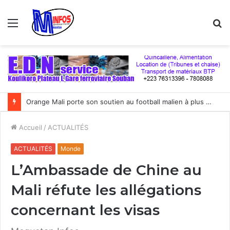
Menu
R
Orange Mali porte son soutien au football malien à plus d’un milliard de FCFA par an
Accueil
/
ACTUALITÉS
ACTUALITÉS
Monde
L’Ambassade de Chine au
Mali réfute les allégations
concernant les visas