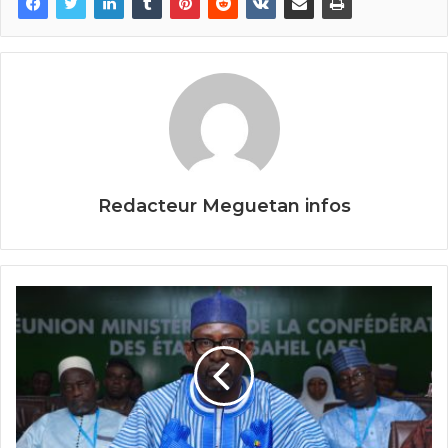
b
er
o
o
k
Redacteur Meguetan infos