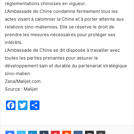
réglementations chinoises en vigueur.
L’Ambassade de Chine condamne fermement tous les
actes visant à calomnier la Chine et à porter atteinte aux
relations sino-maliennes. Elle se réserve le droit de
prendre les mesures nécessaires pour protéger ses
intérêts.
L’Ambassade de Chine se dit disposée à travailler avec
toutes les parties prenantes pour assurer le
développement sain et durable du partenariat stratégique
sino-malien.
Zana/Malijet.com
Source : Malijet
F
T
P
a
w
ar
c
itt
ta
e
er
g