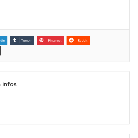
edin
Tumblr
Pinterest
Reddit
 infos