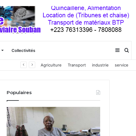
Sideba
Re
Collectivités
Agriculture
Transport
industrie
service
(barre
latéral
Populaires