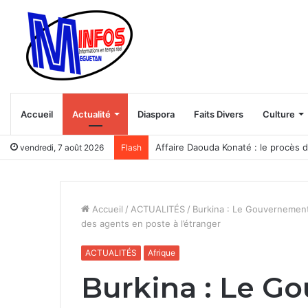
Accueil
Actualité
Diaspora
Faits Divers
Culture
Affaire Daouda Konaté : le procès d
vendredi, 7 août 2026
Flash
Accueil
/
ACTUALITÉS
/
Burkina : Le Gouvernement 
des agents en poste à l’étranger
ACTUALITÉS
Afrique
Burkina : Le G