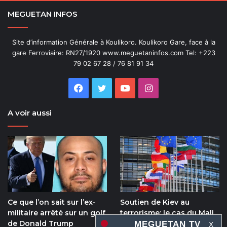
MEGUETAN INFOS
Site d’information Générale à Koulikoro. Koulikoro Gare, face à la
gare Ferroviaire: RN27/1920 www.meguetaninfos.com Tel: +223
79 02 67 28 / 76 81 91 34
Facebook
Twitter
YouTube
Instagram
A voir aussi
Ce que l’on sait sur l’ex-
Soutien de Kiev au
militaire arrêté sur un golf
terrorisme: le cas du Mali
de Donald Trump
« illustre parfaitement le
X