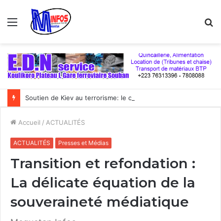
Menu
R
Soutien de Kiev au terrorisme: le cas du Mali « illustre parfaitement le double jeu de l’Occident », selon un politologue français
Accueil
/
ACTUALITÉS
ACTUALITÉS
Presses et Médias
Transition et refondation :
La délicate équation de la
souveraineté médiatique