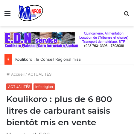
Menu
R
Koulikoro : le Conseil Régional mise sur les filières porteuses pour stimuler l’emploi et le développement économique
Accueil
/
ACTUALITÉS
ACTUALITÉS
info région
Koulikoro : plus de 6 800
litres de carburant saisis
bientôt mis en vente