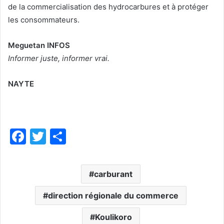
de la commercialisation des hydrocarbures et à protéger
les consommateurs.
Meguetan INFOS
Informer juste, informer vrai.
NAYTE
F
T
P
a
w
ar
c
itt
ta
carburant
e
er
g
b
direction régionale du commerce
er
o
Koulikoro