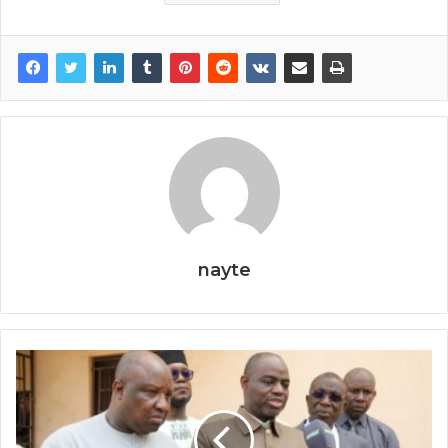
o
k
nayte