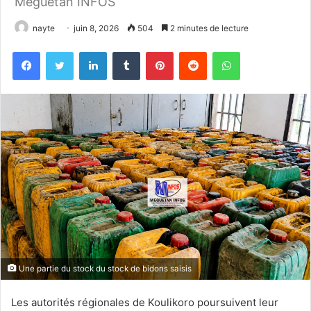
Meguetan INFOS
nayte
juin 8, 2026
504
2 minutes de lecture
Facebook
Twitter
Linkedin
Tumblr
Pinterest
Reddit
WhatsApp
Une partie du stock du stock de bidons saisis
Les autorités régionales de Koulikoro poursuivent leur