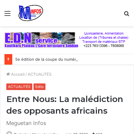
Menu
R
5e édition de la coupe du numérique : Moov Africa Malitel triomphe au bout du suspense
Accueil
/
ACTUALITÉS
ACTUALITÉS
Edito
Entre Nous: La malédiction
des opposants africains
Meguetan Infos