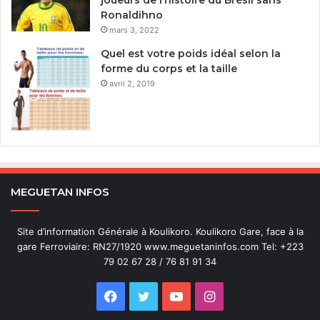
Ronaldihno
mars 3, 2022
Quel est votre poids idéal selon la
forme du corps et la taille
avril 2, 2019
MEGUETAN INFOS
Site d’information Générale à Koulikoro. Koulikoro Gare, face à la
gare Ferroviaire: RN27/1920 www.meguetaninfos.com Tel: +223
79 02 67 28 / 76 81 91 34
Facebook
Twitter
YouTube
Instagram