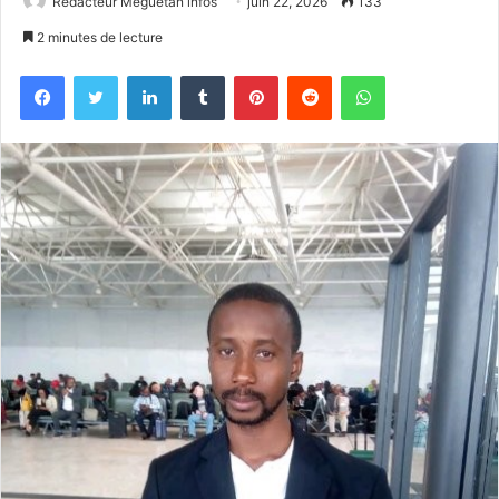
Redacteur Meguetan infos
juin 22, 2026
133
2 minutes de lecture
Facebook
Twitter
Linkedin
Tumblr
Pinterest
Reddit
WhatsApp