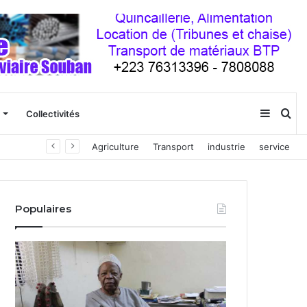
Sideba
Re
Collectivités
Agriculture
Transport
industrie
service
(barre
latéral
Populaires