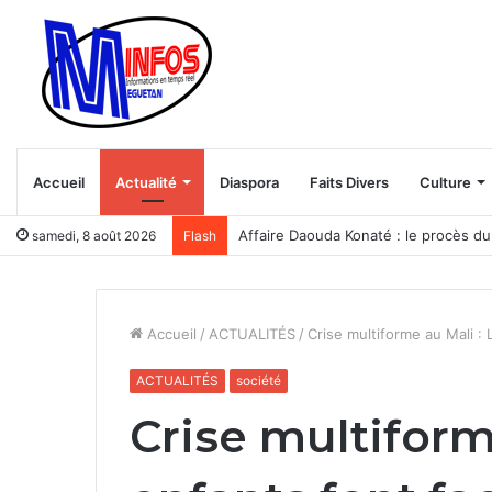
Accueil
Actualité
Diaspora
Faits Divers
Culture
Trump veut bloquer le “tourisme des
samedi, 8 août 2026
Flash
Accueil
/
ACTUALITÉS
/
Crise multiforme au Mali : 
ACTUALITÉS
société
Crise multiform