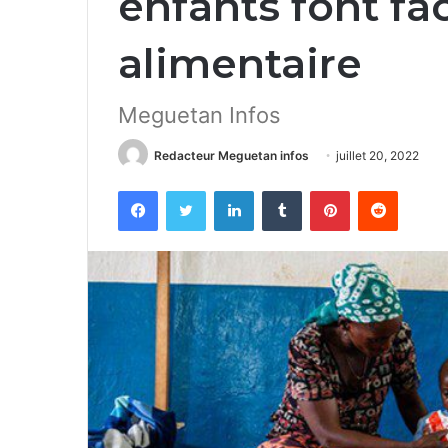
enfants font fac
alimentaire
Meguetan Infos
Redacteur Meguetan infos
juillet 20, 2022
Facebook
Twitter
Linkedin
Tumblr
Pinterest
Reddit