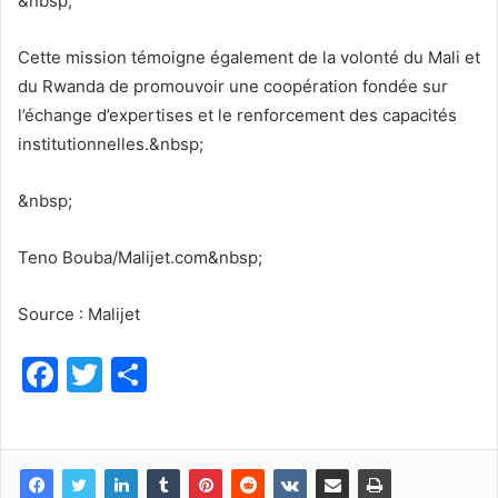
&nbsp;
Cette mission témoigne également de la volonté du Mali et
du Rwanda de promouvoir une coopération fondée sur
l’échange d’expertises et le renforcement des capacités
institutionnelles.&nbsp;
&nbsp;
Teno Bouba/Malijet.com&nbsp;
Source : Malijet
F
T
P
a
w
ar
c
itt
ta
e
er
g