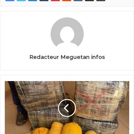
b
er
o
o
k
Redacteur Meguetan infos