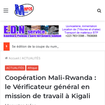
Menu
R
5e édition de la coupe du numérique : Moov Africa Malitel triomphe au bout du suspense
Accueil
/
ACTUALITÉS
ACTUALITÉS
Afrique
Coopération Mali-Rwanda :
le Vérificateur général en
mission de travail à Kigali