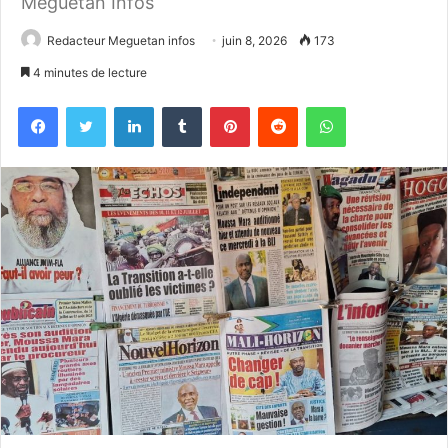
Meguetan Infos
Redacteur Meguetan infos
juin 8, 2026
173
4 minutes de lecture
Facebook
Twitter
Linkedin
Tumblr
Pinterest
Reddit
WhatsApp