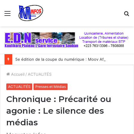
Menu
R
5e édition de la coupe du numérique : Moov Africa Malitel triomphe au bout du suspense
Accueil
/
ACTUALITÉS
ACTUALITÉS
Presses et Médias
Chronique : Précarité ou
agonie : Le silence des
médias