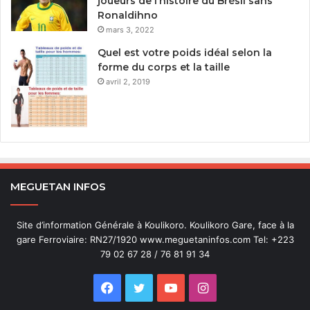
joueurs de l’histoire du Brésil sans
Ronaldihno
mars 3, 2022
Quel est votre poids idéal selon la
forme du corps et la taille
avril 2, 2019
MEGUETAN INFOS
Site d’information Générale à Koulikoro. Koulikoro Gare, face à la
gare Ferroviaire: RN27/1920 www.meguetaninfos.com Tel: +223
79 02 67 28 / 76 81 91 34
Facebook
Twitter
YouTube
Instagram