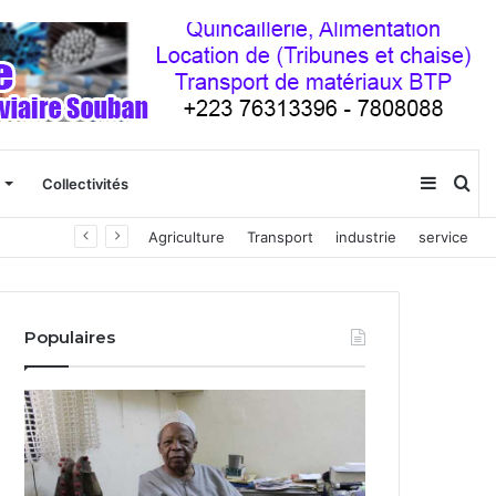
Sideba
Re
Collectivités
ien
Agriculture
Transport
industrie
service
(barre
latéral
Populaires