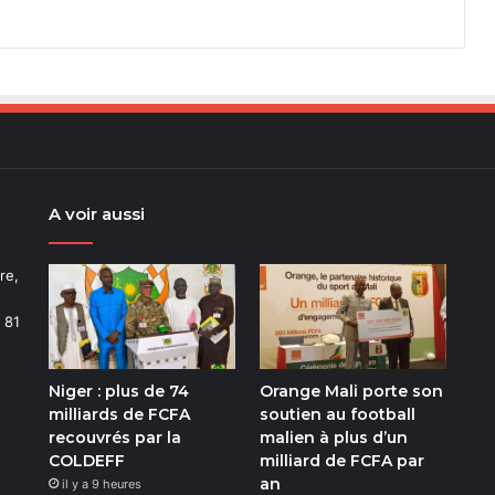
A voir aussi
re,
 81
Niger : plus de 74
Orange Mali porte son
m
milliards de FCFA
soutien au football
recouvrés par la
malien à plus d’un
COLDEFF
milliard de FCFA par
an
il y a 9 heures