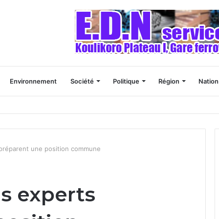
Environnement
Société
Politique
Région
Nation
s de se tourner vers des études scientifiques, selon un responsable mal
 préparent une position commune
s experts