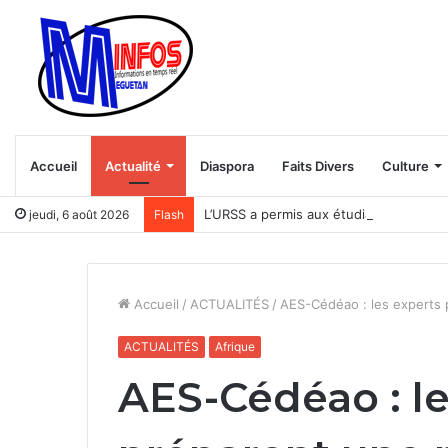
Accueil
Actualité
Diaspora
Faits Divers
Culture
L’URSS a permis aux étudiants africain
jeudi, 6 août 2026
Flash
Accueil
/
ACTUALITÉS
/
AES-Cédéao : les experts
ACTUALITÉS
Afrique
AES-Cédéao : le