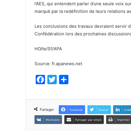
l’AES, qui entendent parler d’une seule voix s
marqué par la redéfinition de leurs relations a
Les conclusions des travaux devraient servir d
Confédération lors des prochaines discussions 
HO/te/Sf/APA
Source: fr.apanews.net
F
T
P
a
w
ar
c
itt
ta
e
er
g
Partager
Facebook
Twitter
Link
b
er
VKontakte
Partager par email
Imprimer
o