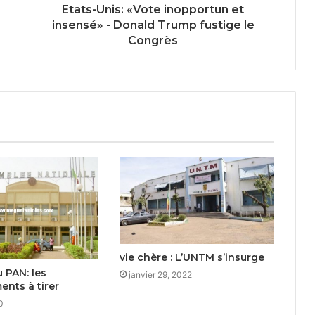
Etats-Unis: «Vote inopportun et
insensé» - Donald Trump fustige le
Congrès
vie chère : L’UNTM s’insurge
u PAN: les
janvier 29, 2022
nts à tirer
0