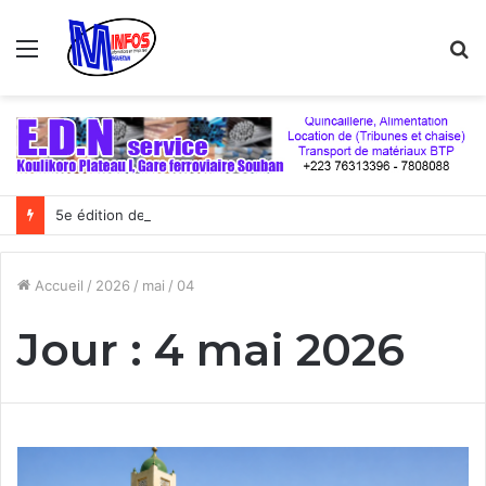
Menu
R
5e édition de la coupe du numérique : Moov Africa Malitel triomphe au bout du suspense
Accueil
/
2026
/
mai
/
04
Jour :
4 mai 2026