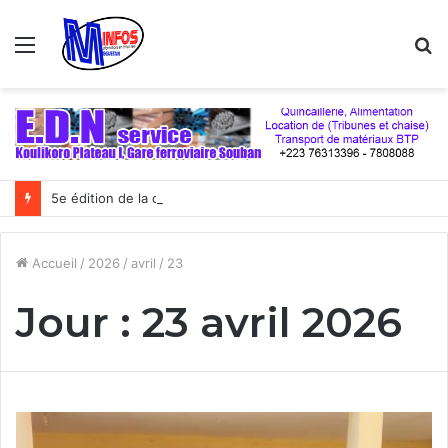
Menu
R
5e édition de la coupe du numérique : Moov Africa Malitel triomphe au bout du suspense
Accueil
/
2026
/
avril
/
23
Jour :
23 avril 2026