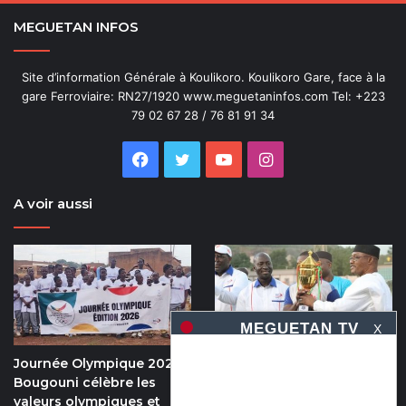
MEGUETAN INFOS
Site d’information Générale à Koulikoro. Koulikoro Gare, face à la
gare Ferroviaire: RN27/1920 www.meguetaninfos.com Tel: +223
79 02 67 28 / 76 81 91 34
Facebook
Twitter
YouTube
Instagram
A voir aussi
X
Journée Olympique 2026 :
5e édition de la coupe du
Bougouni célèbre les
numérique : Moov Africa
valeurs olympiques et
Malitel triomphe au bout