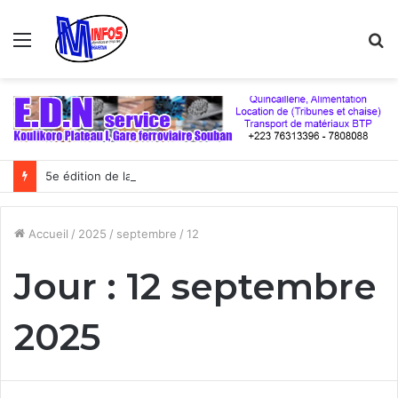
Menu
R
5e édition de la coupe du numérique : Moov Africa Malitel triomphe au bout du suspense
Accueil
/
2025
/
septembre
/
12
Jour :
12 septembre
2025