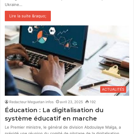
Ukraine…
Lire la suite &raquo;
ACTUALITÉS
Redacteur Meguetan infos
avril 23, 2025
192
Éducation : La digitalisation du
système éducatif en marche
Le Premier ministre, le général de division Abdoulaye Maïga, a
présidé une réunion du comité de pilotage de la digitalisation…