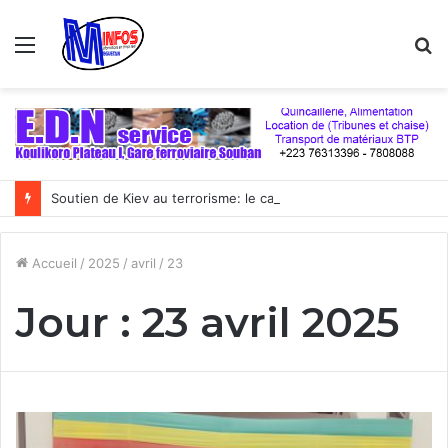
Menu
R
Soutien de Kiev au terrorisme: le cas du Mali « illustre parfaitement le double jeu de l’Occident », selon un politologue français
Accueil
/
2025
/
avril
/
23
Jour :
23 avril 2025