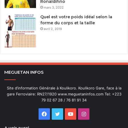
Ronaldihno
mars 3, 2022
Quel est votre poids idéal selon la
forme du corps et la taille
avril 2, 2019
MEGUETAN INFOS
Site d’information Générale à Koulikoro. Koulikoro Gare, face à la
gare Ferroviaire: RN27/1920 www.meguetaninfos.com Tel: +223
79 02 67 28 / 76 81 91 34
Facebook
Twitter
YouTube
Instagram
A voir aussi