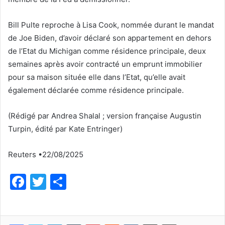
Bill Pulte reproche à Lisa Cook, nommée durant le mandat
de Joe Biden, d’avoir déclaré son appartement en dehors
de l’Etat du Michigan comme résidence principale, deux
semaines après avoir contracté un emprunt immobilier
pour sa maison située elle dans l’Etat, qu’elle avait
également déclarée comme résidence principale.
(Rédigé par Andrea Shalal ; version française Augustin
Turpin, édité par Kate Entringer)
Reuters •22/08/2025
F
T
P
a
w
ar
c
itt
ta