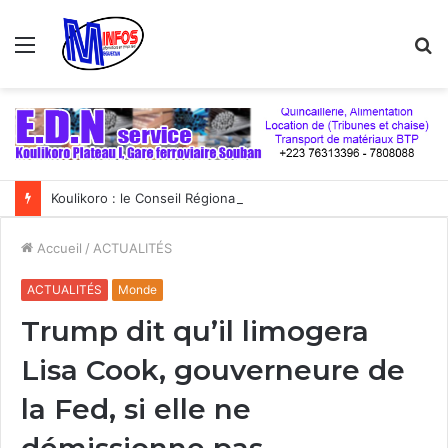
Menu
R
Koulikoro : le Conseil Régional mise sur les filières porteuses pour stimuler l’emploi et le développement économique
Accueil
/
ACTUALITÉS
ACTUALITÉS
Monde
Trump dit qu’il limogera
Lisa Cook, gouverneure de
la Fed, si elle ne
démissionne pas