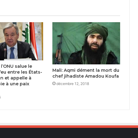
 l’ONU salue le
Mali: Aqmi dément la mort du
eu entre les États-
chef jihadiste Amadou Koufa
ran et appelle à
oie à une paix
décembre 12, 2018
6