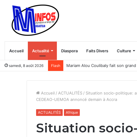
Accueil
Actualité
Diaspora
Faits Divers
Culture
Mariam Alou Coulibaly fait son grand 
samedi, 8 août 2026
Flash
Accueil
/
ACTUALITÉS
/
Situation socio-politique:
CEDEAO-UEMOA annoncé demain à Accra
ACTUALITÉS
Afrique
Situation socio-