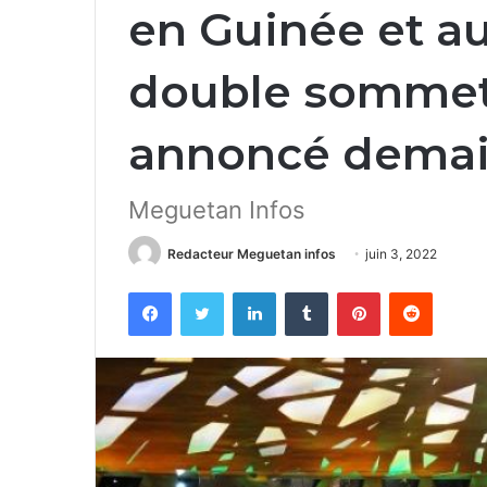
en Guinée et a
double somm
annoncé demai
Meguetan Infos
Redacteur Meguetan infos
juin 3, 2022
Facebook
Twitter
Linkedin
Tumblr
Pinterest
Reddit