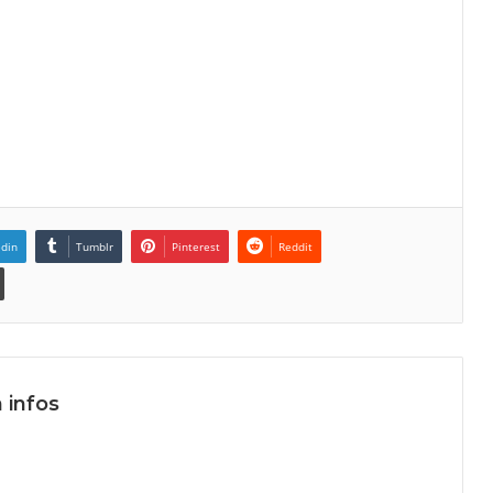
edin
Tumblr
Pinterest
Reddit
 infos