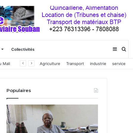
Sideba
Re
Collectivités
u Mali
Agriculture
Transport
industrie
service
(barre
latéral
Populaires