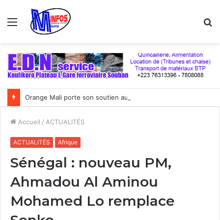
Menu
R
Orange Mali porte son soutien au football malien à plus d’un milliard de FCFA par an
Accueil
/
ACTUALITÉS
ACTUALITÉS
Afrique
Sénégal : nouveau PM,
Ahmadou Al Aminou
Mohamed Lo remplace
Sonko