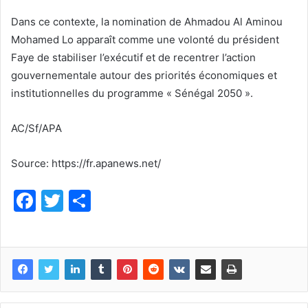
Dans ce contexte, la nomination de Ahmadou Al Aminou
Mohamed Lo apparaît comme une volonté du président
Faye de stabiliser l’exécutif et de recentrer l’action
gouvernementale autour des priorités économiques et
institutionnelles du programme « Sénégal 2050 ».
AC/Sf/APA
Source: https://fr.apanews.net/
F
T
P
a
w
ar
c
itt
ta
e
er
g
b
er