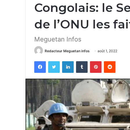
Congolais: le S
de l’ONU les fai
Meguetan Infos
Redacteur Meguetan infos
août 1, 2022
Facebook
Twitter
Linkedin
Tumblr
Pinterest
Reddit