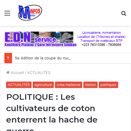
Menu
R
5e édition de la coupe du numérique : Moov Africa Malitel triomphe au bout du suspense
Accueil
/
ACTUALITÉS
ACTUALITÉS
agriculture
crise malienne
Nation
politiques
POLITIQUE : Les
cultivateurs de coton
enterrent la hache de
guerre