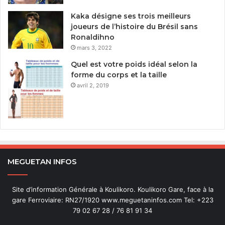
Kaka désigne ses trois meilleurs
joueurs de l’histoire du Brésil sans
Ronaldihno
mars 3, 2022
Quel est votre poids idéal selon la
forme du corps et la taille
avril 2, 2019
MEGUETAN INFOS
Site d’information Générale à Koulikoro. Koulikoro Gare, face à la
gare Ferroviaire: RN27/1920 www.meguetaninfos.com Tel: +223
79 02 67 28 / 76 81 91 34