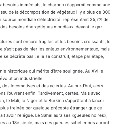
ux besoins immédiats, le charbon réapparaît comme une
issu de la décomposition de végétaux il y a plus de 300
re source mondiale d’électricité, représentant 35,7% de
% des besoins énergétiques mondiaux, devant le gaz
ctures sont encore fragiles et les besoins croissants, le
 ne s’agit pas de nier les enjeux environnementaux, mais
 se décrète pas : elle se construit, étape par étape,
nie historique qui mérite d’être soulignée. Au XVIIIe
évolution industrielle.
, des locomotives et des aciéries. Aujourd’hui, alors
ens l’ouvrent enfin. Tardivement, certes. Mais avec
on, le Mali, le Niger et le Burkina s’apprêtent à lancer
ra plus freinée par quelque précepte étranger que ce
lait avoir relégué. Le Sahel aura ses «gueules noires»,
nes au 18e siècle, mais ces gueules sahéliennes auront