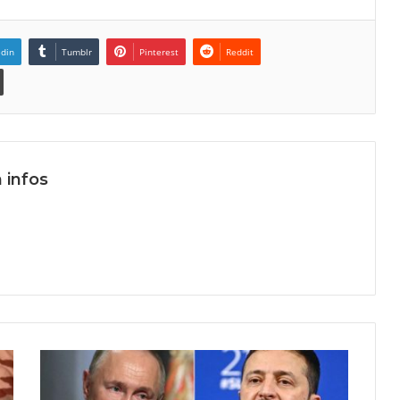
edin
Tumblr
Pinterest
Reddit
 infos