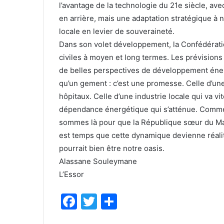
l’avantage de la technologie du 21e siècle, avec
en arrière, mais une adaptation stratégique à
locale en levier de souveraineté.
Dans son volet développement, la Confédération
civiles à moyen et long termes. Les prévisions
de belles perspectives de développement énerg
qu’un gement : c’est une promesse. Celle d’une
hôpitaux. Celle d’une industrie locale qui va vi
dépendance énergétique qui s’atténue. Comme l
sommes là pour que la République sœur du Mali
est temps que cette dynamique devienne réalit
pourrait bien être notre oasis.
Alassane Souleymane
L’Essor
F
T
P
a
w
ar