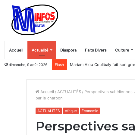
Accueil
Actualité
Diaspora
Faits Divers
Culture
Chine – Mali : Pékin défend sa loi s
dimanche, 9 août 2026
Flash
Accueil
/
ACTUALITÉS
/
Perspectives sahéliennes :
par le charbon
ACTUALITÉS
Afrique
Economie
Perspectives sa