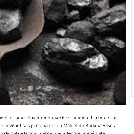
é, et pour étayer un proverbe : l’union fait la force. La
e, invitant ses partenaires du Mali et du Burkina Faso à
bon de Salkadamna, mérite une attention immédiate.