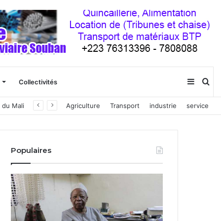
Sideba
Re
Collectivités
Agriculture
Transport
industrie
service
(barre
latéral
Populaires