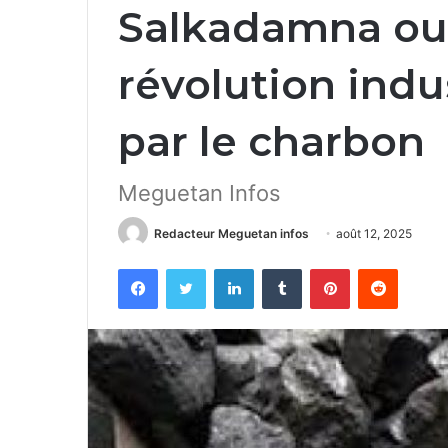
Salkadamna ou 
révolution indu
par le charbon
Meguetan Infos
Redacteur Meguetan infos
août 12, 2025
Facebook
Twitter
Linkedin
Tumblr
Pinterest
Reddit