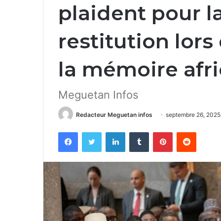
plaident pour la
restitution lor
la mémoire afr
Meguetan Infos
Redacteur Meguetan infos
septembre 26, 2025
Facebook
Twitter
Linkedin
Tumblr
Pinterest
Reddit