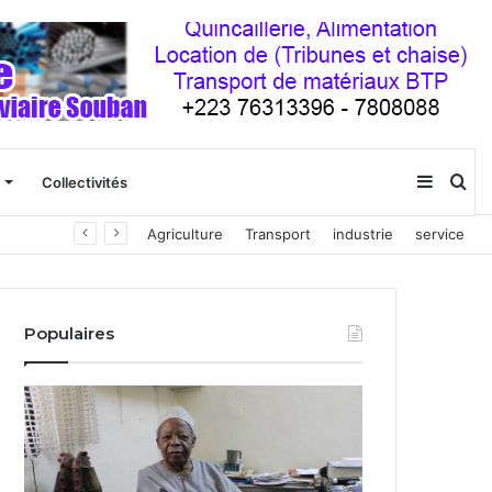
Sideba
Re
Collectivités
Agriculture
Transport
industrie
service
(barre
latéral
Populaires