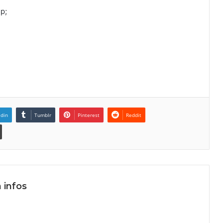
p;
edin
Tumblr
Pinterest
Reddit
 infos