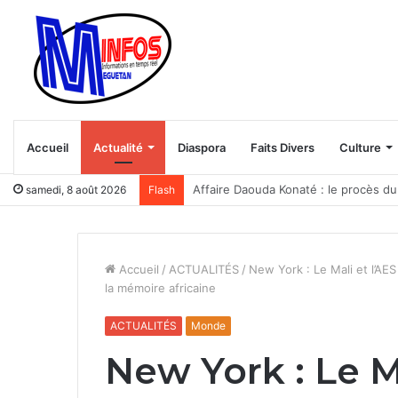
Accueil
Actualité
Diaspora
Faits Divers
Culture
Trump veut bloquer le “tourisme des
samedi, 8 août 2026
Flash
Accueil
/
ACTUALITÉS
/
New York : Le Mali et l’AES 
la mémoire africaine
ACTUALITÉS
Monde
New York : Le M