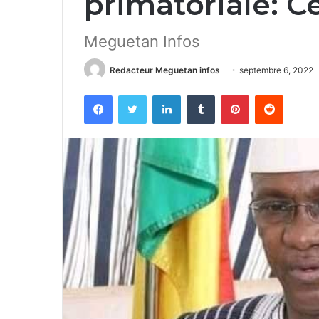
primatoriale: C
Meguetan Infos
Redacteur Meguetan infos
septembre 6, 2022
Facebook
Twitter
Linkedin
Tumblr
Pinterest
Reddit