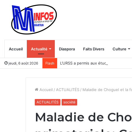
Accueil
Actualité
Diaspora
Faits Divers
Culture
L’URSS a permis aux étudiants africain
jeudi, 6 août 2026
Flash
Accueil
/
ACTUALITÉS
/
Maladie de Choguel et la f
ACTUALITÉS
société
Maladie de Chog