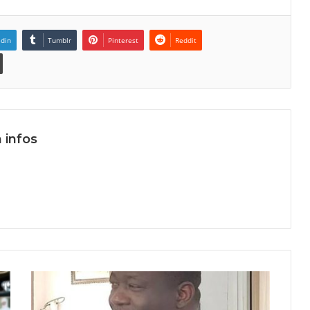
edin
Tumblr
Pinterest
Reddit
 infos