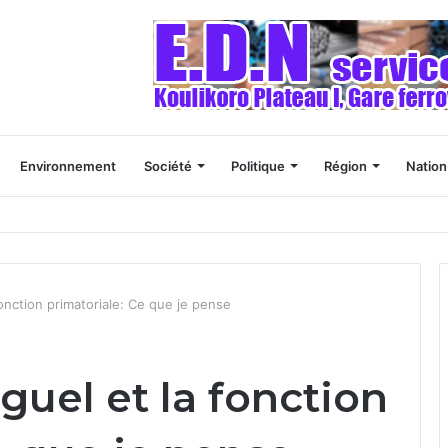
Environnement
Société
Politique
Région
Nation
s de se tourner vers des études scientifiques, selon un responsable mal
onction primatoriale: Ce que je pense
uel et la fonction