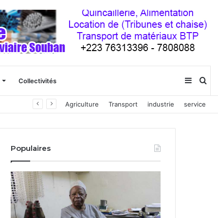
Sideba
Re
Collectivités
ien
Agriculture
Transport
industrie
service
(barre
latéral
Populaires