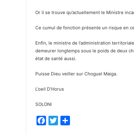
Or il se trouve qu’actuellement le Ministre inc
Ce cumul de fonction présente un risque en ce s
Enfin, le ministre de l’administration territoria
demeurer longtemps sous le poids de deux ch
état de santé aussi.
Puisse Dieu veiller sur Choguel Maiga.
L’oeil D’Horus
SOLONI
F
T
P
a
w
ar