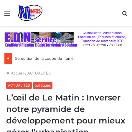
Menu
R
5e édition de la coupe du numérique : Moov Africa Malitel triomphe au bout du suspense
Accueil
/
ACTUALITÉS
ACTUALITÉS
politiques
L’œil de Le Matin : Inverser
notre pyramide de
développement pour mieux
gérer l’urbanisation