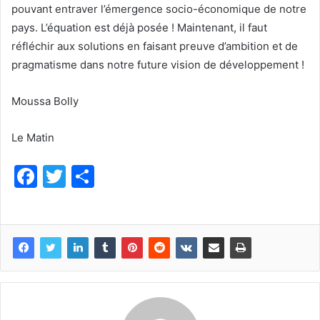
pouvant entraver l’émergence socio-économique de notre
pays. L’équation est déjà posée ! Maintenant, il faut
réfléchir aux solutions en faisant preuve d’ambition et de
pragmatisme dans notre future vision de développement !
Moussa Bolly
Le Matin
F
T
P
a
w
ar
c
itt
ta
e
er
g
b
er
o
o