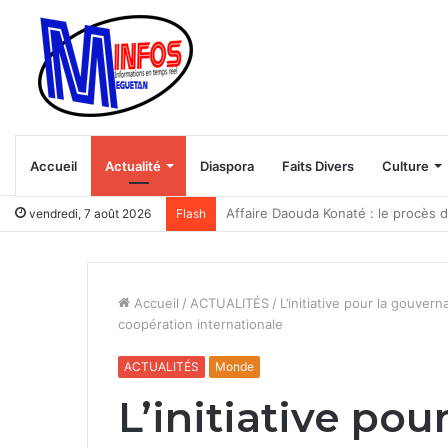
Accueil
Actualité
Diaspora
Faits Divers
Culture
Trump veut bloquer le “tourisme d
vendredi, 7 août 2026
Flash
Accueil
/
ACTUALITÉS
/
L’initiative pour la gouver
coopération internationale
ACTUALITÉS
Monde
L’initiative po