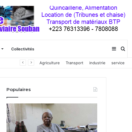
Sideba
Re
Collectivités
Agriculture
Transport
industrie
service
(barre
latéral
Populaires