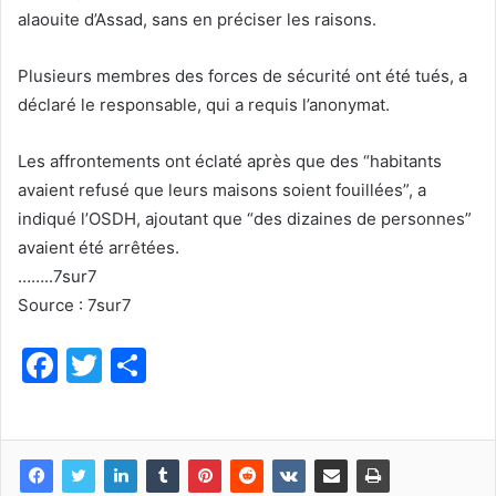
alaouite d’Assad, sans en préciser les raisons.
Plusieurs membres des forces de sécurité ont été tués, a
déclaré le responsable, qui a requis l’anonymat.
Les affrontements ont éclaté après que des “habitants
avaient refusé que leurs maisons soient fouillées”, a
indiqué l’OSDH, ajoutant que “des dizaines de personnes”
avaient été arrêtées.
……..7sur7
Source : 7sur7
F
T
P
a
w
ar
c
itt
ta
e
er
g