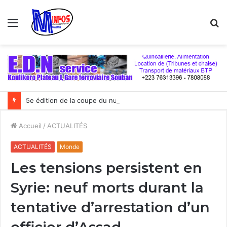
Menu
R
5e édition de la coupe du numérique : Moov Africa Malitel triomphe au bout du suspense
Accueil
/
ACTUALITÉS
ACTUALITÉS
Monde
Les tensions persistent en
Syrie: neuf morts durant la
tentative d’arrestation d’un
officier d’Assad