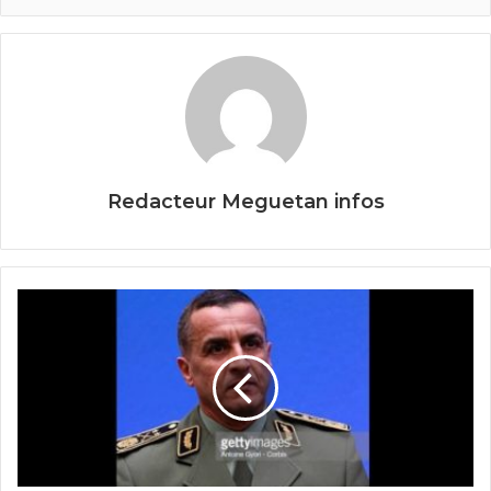
b
er
o
o
k
Redacteur Meguetan infos