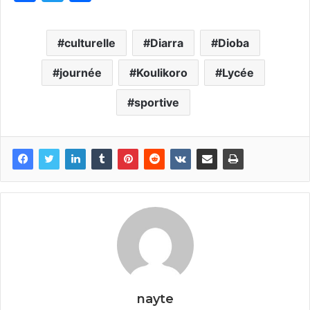
a
w
ar
c
itt
ta
culturelle
Diarra
Dioba
e
er
g
b
journée
er
Koulikoro
Lycée
o
sportive
o
k
nayte