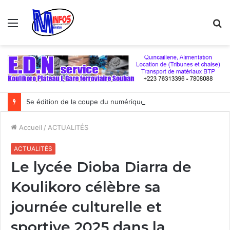
Menu
R
5e édition de la coupe du numérique : Moov Africa Malitel triomphe au bout du suspense
Accueil
/
ACTUALITÉS
ACTUALITÉS
Le lycée Dioba Diarra de
Koulikoro célèbre sa
journée culturelle et
sportive 2025 dans la