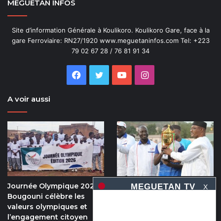
MEGUETAN INFOS
Site d’information Générale à Koulikoro. Koulikoro Gare, face à la
gare Ferroviaire: RN27/1920 www.meguetaninfos.com Tel: +223
79 02 67 28 / 76 81 91 34
Facebook
Twitter
YouTube
Instagram
A voir aussi
Journée Olympique 2026 :
5e édition de la coupe du
X
Bougouni célèbre les
numérique : Moov Africa
valeurs olympiques et
Malitel triomphe au bout
l’engagement citoyen
du suspense