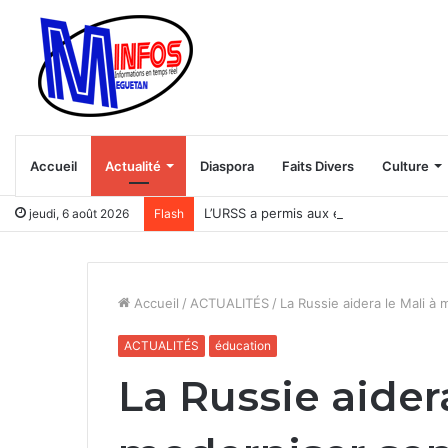
Accueil
Actualité
Diaspora
Faits Divers
Culture
L’URSS a permis aux étudiants africain
jeudi, 6 août 2026
Flash
Accueil
/
ACTUALITÉS
/
La Russie aidera le Mali 
ACTUALITÉS
éducation
La Russie aidera