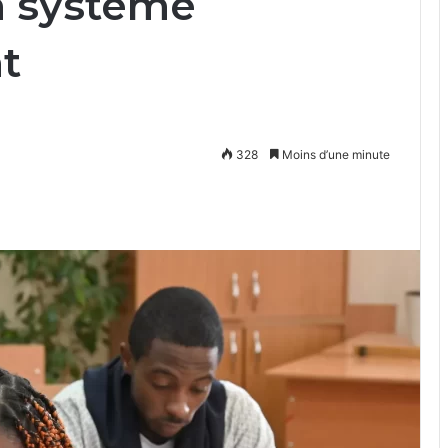
n système
t
328
Moins d’une minute