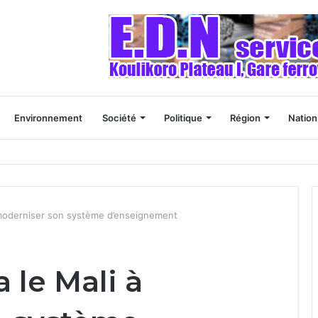
Environnement
Société
Politique
Région
Nation
s de se tourner vers des études scientifiques, selon un responsable mal
à moderniser son système d’enseignement
 le Mali à