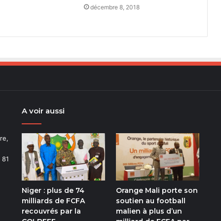
décembre 8, 2018
A voir aussi
re,
 81
Niger : plus de 74
Orange Mali porte son
m
milliards de FCFA
soutien au football
recouvrés par la
malien à plus d’un