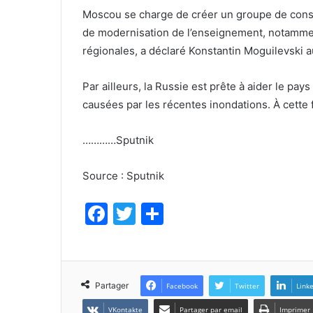
Moscou se charge de créer un groupe de cons
de modernisation de l’enseignement, notamment
régionales, a déclaré Konstantin Moguilevski 
Par ailleurs, la Russie est prête à aider le pay
causées par les récentes inondations. À cette fi
…………Sputnik
Source : Sputnik
F
T
P
a
w
ar
c
itt
ta
e
er
g
Partager
Facebook
Twitter
Link
b
er
VKontakte
Partager par email
Imprimer