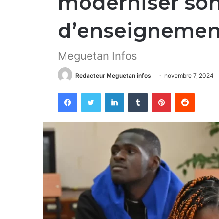
moderniser so
d’enseignemen
Meguetan Infos
Redacteur Meguetan infos
novembre 7, 2024
Facebook
Twitter
Linkedin
Tumblr
Pinterest
Reddit