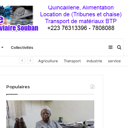
Sideba
Re
Collectivités
ien
Agriculture
Transport
industrie
service
(barre
latéral
Populaires