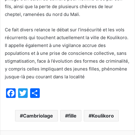
fils, ainsi que la perte de plusieurs chèvres de leur
cheptel, ramenées du nord du Mali.
Ce fait divers relance le débat sur l’insécurité et les vols
récurrents qui touchent actuellement la ville de Koulikoro.
Il appelle également à une vigilance accrue des
populations et à une prise de conscience collective, sans
stigmatisation, face à l’évolution des formes de criminalité,
y compris celles impliquant des jeunes filles, phénomène
jusque-là peu courant dans la localité
F
T
P
a
w
ar
c
itt
ta
Cambriolage
fille
Koulikoro
e
er
g
b
er