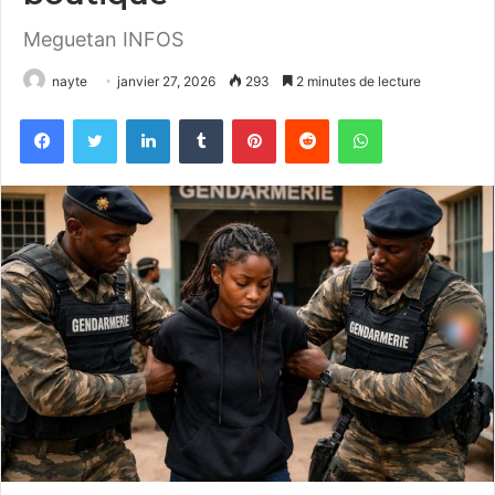
Meguetan INFOS
nayte
janvier 27, 2026
293
2 minutes de lecture
Facebook
Twitter
Linkedin
Tumblr
Pinterest
Reddit
WhatsApp