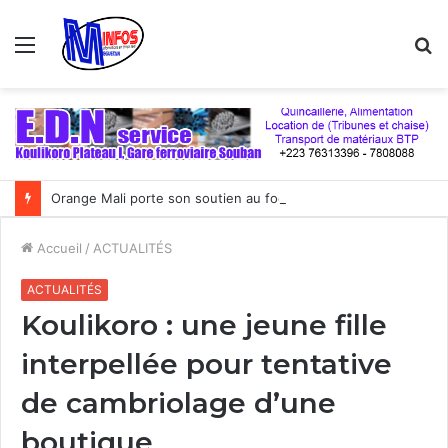
Menu
R
Orange Mali porte son soutien au football malien à plus d’un milliard de FCFA par an
Accueil
/
ACTUALITÉS
ACTUALITÉS
Koulikoro : une jeune fille
interpellée pour tentative
de cambriolage d’une
boutique