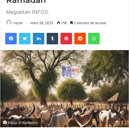
Meguetan INFOS.
nayte
mars 28, 2025
156
2 minutes de lecture
Facebook
Twitter
Linkedin
Tumblr
Pinterest
Reddit
WhatsApp
Image d'illustration