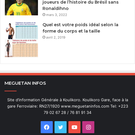
joueurs de l’histoire du Brésil sans
Ronaldihno
mars 3, 2022
Quel est votre poids idéal selon la
forme du corps et la taille
avril 2, 2019
MEGUETAN INFOS
Site d’information Générale à Koulikoro. Koulikoro Gare, face à la
gare Ferroviaire: RN27/1920 www.meguetaninfos.com Tel: +223
79 02 67 28 / 76 81 91 34
Facebook
Twitter
YouTube
Instagram