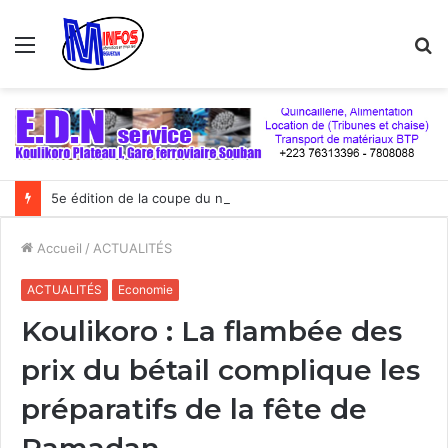
Menu
R
5e édition de la coupe du numérique : Moov Africa Malitel triomphe au bout du suspense
Accueil
/
ACTUALITÉS
ACTUALITÉS
Economie
Koulikoro : La flambée des
prix du bétail complique les
préparatifs de la fête de
Ramadan