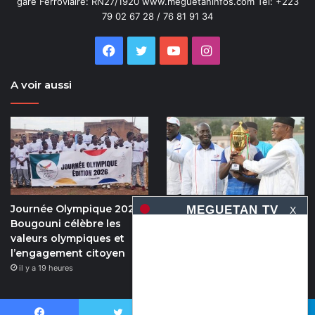
gare Ferroviaire: RN27/1920 www.meguetaninfos.com Tel: +223
79 02 67 28 / 76 81 91 34
Facebook
Twitter
YouTube
Instagram
A voir aussi
Journée Olympique 2026 :
5e édition de la coupe du
X
Bougouni célèbre les
numérique : Moov Africa
valeurs olympiques et
Malitel triomphe au bout
l’engagement citoyen
du suspense
il y a 19 heures
il y a 19 heures