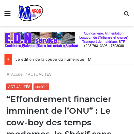
Menu
R
5e édition de la coupe du numérique : Moov Africa Malitel triomphe au bout du suspense
Accueil
/
ACTUALITÉS
ACTUALITÉS
société
“Effondrement financier
imminent de l’ONU” : Le
cow-boy des temps
modernes, le Shérif sans