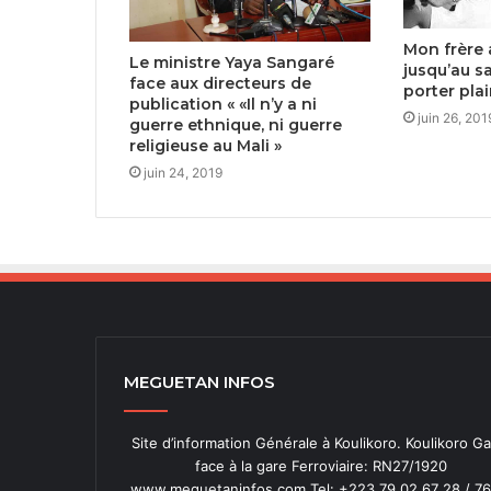
Mon frère 
Le ministre Yaya Sangaré
jusqu’au s
face aux directeurs de
porter pla
publication « «Il n’y a ni
juin 26, 201
guerre ethnique, ni guerre
religieuse au Mali »
juin 24, 2019
MEGUETAN INFOS
Site d’information Générale à Koulikoro. Koulikoro Ga
face à la gare Ferroviaire: RN27/1920
www.meguetaninfos.com Tel: +223 79 02 67 28 / 76