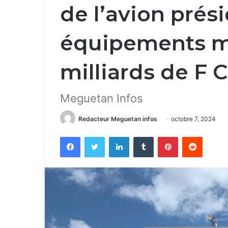
de l’avion prési
équipements mil
milliards de F 
Meguetan Infos
Redacteur Meguetan infos
octobre 7, 2024
Facebook
Twitter
Linkedin
Tumblr
Pinterest
Reddit