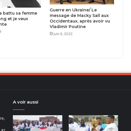
Guerre en Ukraine/ Le
a battu sa femme
message de Macky Sall aux
ang et je veux
Occidentaux, après avoir vu
inte
Vladimir Poutine
9
juin 6, 2022
A voir aussi
re,
 81