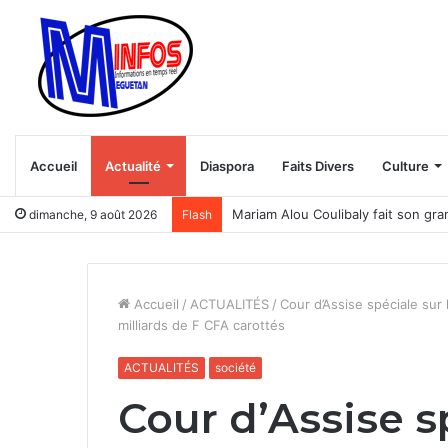
Accueil
Actualité
Diaspora
Faits Divers
Culture
Mariam Alou Coulibaly fait son gra
dimanche, 9 août 2026
Flash
Accueil
/
ACTUALITÉS
/
Cour d’Assise spéciale sur 
milliards de F CFA carottés
ACTUALITÉS
société
Cour d’Assise s