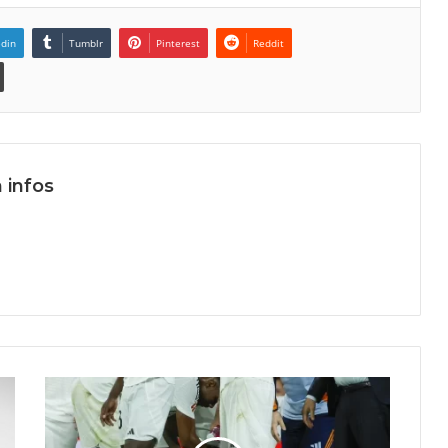
edin
Tumblr
Pinterest
Reddit
 infos