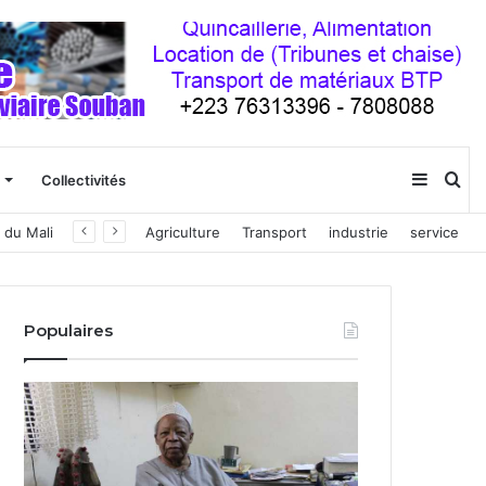
Sideba
Re
Collectivités
 du Mali
Agriculture
Transport
industrie
service
(barre
latéral
Populaires