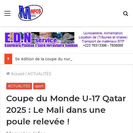
Menu
R
5e édition de la coupe du numérique : Moov Africa Malitel triomphe au bout du suspense
Accueil
/
ACTUALITÉS
ACTUALITÉS
sport
Coupe du Monde U-17 Qatar
2025 : Le Mali dans une
poule relevée !