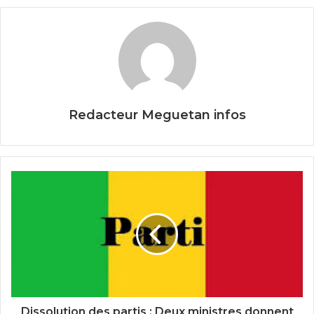
o
o
k
Redacteur Meguetan infos
Dissolution des partis : Deux ministres donnent