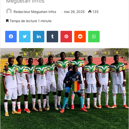
Meguetan Infos
Redacteur Meguetan infos
mai 26, 2025
135
Temps de lecture 1 minute
Facebook
Twitter
Linkedin
Tumblr
Pinterest
Reddit
WhatsApp