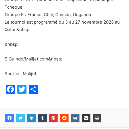
Tchèque
Groupe K : France, Chili, Canada, Ouganda
Le tournoi est programmé du 3 au 27 novembre 2025 au
Qatar.&nbsp;
&nbsp;
S.Guindo/Malijet.com&nbsp;
Source : Malijet
F
T
P
a
w
ar
c
itt
ta
e
er
g
b
er