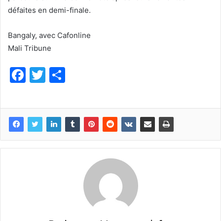
défaites en demi-finale.
Bangaly, avec Cafonline
Mali Tribune
F
T
P
a
w
ar
c
itt
ta
e
er
g
b
er
o
o
k