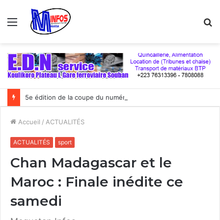
Menu
R
5e édition de la coupe du numérique : Moov Africa Malitel triomphe au bout du suspense
Accueil
/
ACTUALITÉS
ACTUALITÉS
sport
Chan Madagascar et le
Maroc : Finale inédite ce
samedi