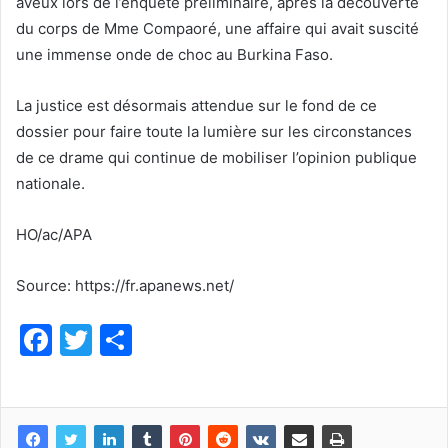
aveux lors de l’enquête préliminaire, après la découverte
du corps de Mme Compaoré, une affaire qui avait suscité
une immense onde de choc au Burkina Faso.
La justice est désormais attendue sur le fond de ce
dossier pour faire toute la lumière sur les circonstances
de ce drame qui continue de mobiliser l’opinion publique
nationale.
HO/ac/APA
Source: https://fr.apanews.net/
F
T
P
a
w
ar
c
itt
ta
e
er
g