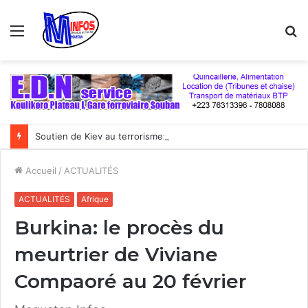
Menu
R
Soutien de Kiev au terrorisme: le cas du Mali « illustre parfaitement le double jeu de l’Occident », selon un politologue français
Accueil
/
ACTUALITÉS
ACTUALITÉS
Afrique
Burkina: le procès du
meurtrier de Viviane
Compaoré au 20 février