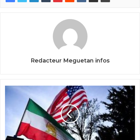
b
er
o
o
k
Redacteur Meguetan infos