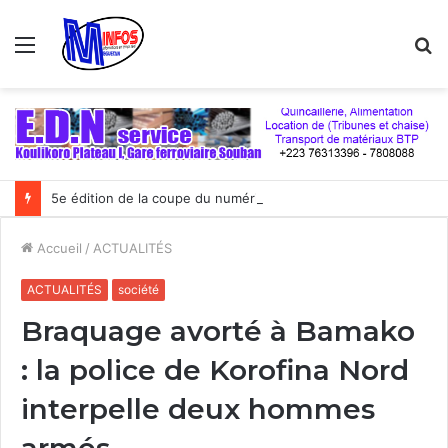
Menu
R
5e édition de la coupe du numérique : Moov Africa Malitel triomphe au bout du suspense
Accueil
/
ACTUALITÉS
ACTUALITÉS
société
Braquage avorté à Bamako
: la police de Korofina Nord
interpelle deux hommes
armés