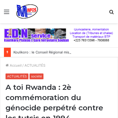
Menu
R
Koulikoro : le Conseil Régional mise sur les filières porteuses pour stimuler l’emploi et le développement économique
Accueil
/
ACTUALITÉS
ACTUALITÉS
société
A toi Rwanda : 2è
commémoration du
génocide perpétré contre
les tutsis en 1994