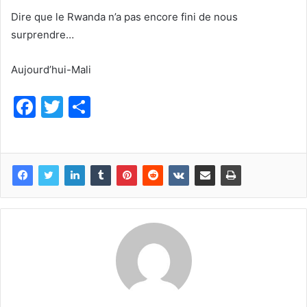
Dire que le Rwanda n’a pas encore fini de nous
surprendre…
Aujourd’hui-Mali
F
T
P
a
w
ar
c
itt
ta
e
er
g
b
er
o
o
k