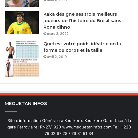
Kaka désigne ses trois meilleurs
joueurs de l’histoire du Brésil sans
Ronaldihno
mars 3, 2022
Quel est votre poids idéal selon la
forme du corps et la taille
avril 2, 2019
MEGUETAN INFOS
Site d’information Générale à Koulikoro. Koulikoro Gare, face à la
gare Ferroviaire: RN27/1920 www.meguetaninfos.com Tel: +223
79 02 67 28 / 76 81 91 34