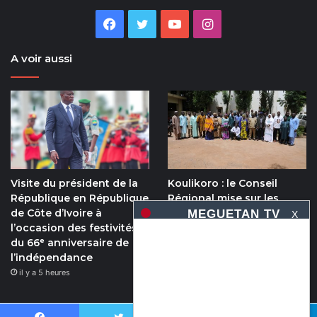
Facebook
Twitter
YouTube
Instagram
A voir aussi
Visite du président de la
Koulikoro : le Conseil
République en République
Régional mise sur les
de Côte d’Ivoire à
filières porteuses pour
X
l’occasion des festivités
stimuler l’emploi et le
du 66ᵉ anniversaire de
développement
l’indépendance
économique
il y a 5 heures
il y a 5 heures