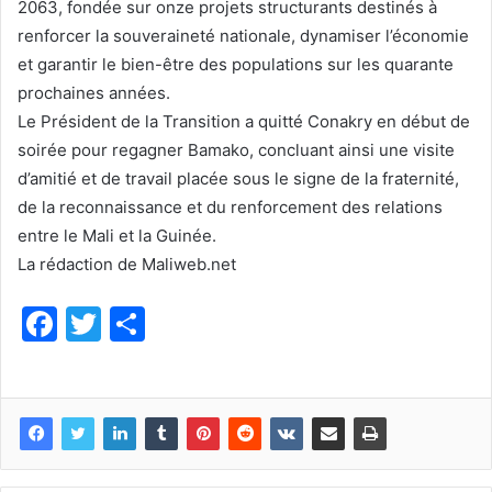
2063, fondée sur onze projets structurants destinés à
renforcer la souveraineté nationale, dynamiser l’économie
et garantir le bien-être des populations sur les quarante
prochaines années.
Le Président de la Transition a quitté Conakry en début de
soirée pour regagner Bamako, concluant ainsi une visite
d’amitié et de travail placée sous le signe de la fraternité,
de la reconnaissance et du renforcement des relations
entre le Mali et la Guinée.
La rédaction de Maliweb.net
F
T
P
a
w
ar
c
itt
ta
e
er
g
b
er