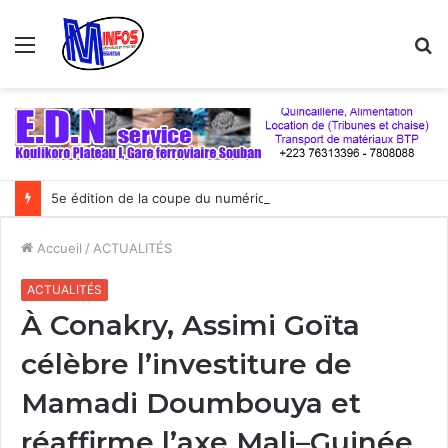
Menu
R
5e édition de la coupe du numérique : Moov Africa Malitel triomphe au bout du suspense
Accueil
/
ACTUALITÉS
ACTUALITÉS
À Conakry, Assimi Goïta
célèbre l’investiture de
Mamadi Doumbouya et
réaffirme l’axe Mali–Guinée