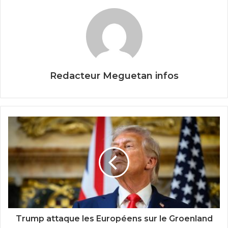
o
o
k
Redacteur Meguetan infos
Trump attaque les Européens sur le Groenland