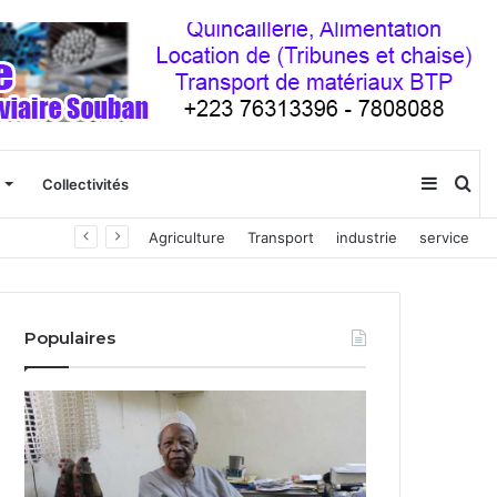
Sideba
Re
Collectivités
Agriculture
Transport
industrie
service
(barre
latéral
Populaires