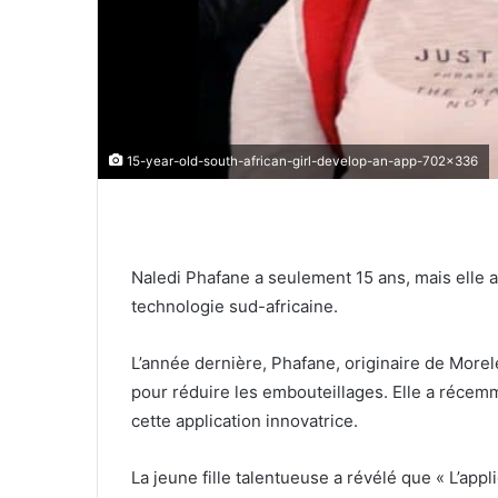
15-year-old-south-african-girl-develop-an-app-702x336
Naledi Phafane a seulement 15 ans, mais elle a 
technologie sud-africaine.
L’année dernière, Phafane, originaire de Morel
pour réduire les embouteillages. Elle a récem
cette application innovatrice.
La jeune fille talentueuse a révélé que « L’app