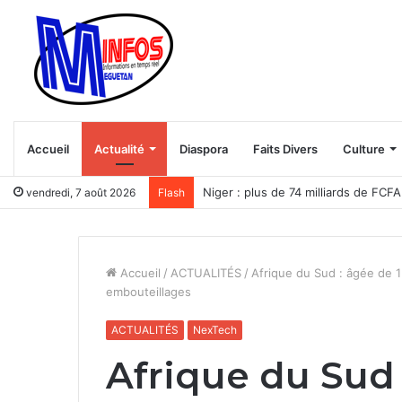
Accueil
Actualité
Diaspora
Faits Divers
Culture
Niger : plus de 74 milliards de FC
vendredi, 7 août 2026
Flash
Accueil
/
ACTUALITÉS
/
Afrique du Sud : âgée de 1
embouteillages
ACTUALITÉS
NexTech
Afrique du Sud 