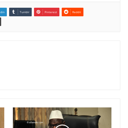
edin
Tumblr
Pinterest
Reddit