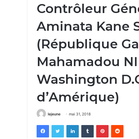
Contrôleur Géné
Aminata Kane Sa
(République Ga
Mahamadou NI
Washington D.C
d’Amérique)
lejeune
mai 31, 2018
Facebook
Twitter
Linkedin
Tumblr
Pinterest
Reddit