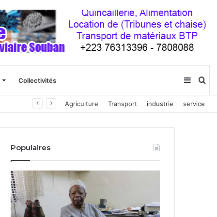
Sideba
Re
Collectivités
Agriculture
Transport
industrie
service
(barre
latéral
Populaires