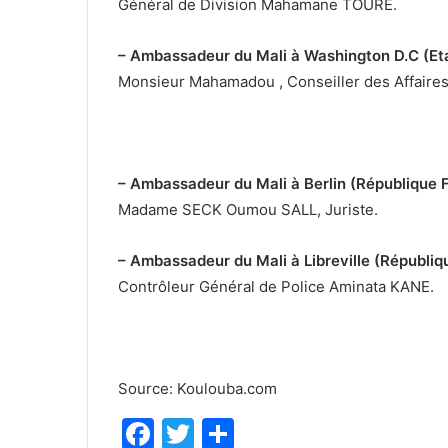
Général de Division Mahamane TOURE.
– Ambassadeur du Mali à Washington D.C (Eta
Monsieur Mahamadou , Conseiller des Affaires
– Ambassadeur du Mali à Berlin (République F
Madame SECK Oumou SALL, Juriste.
– Ambassadeur du Mali à Libreville (Républiq
Contrôleur Général de Police Aminata KANE.
Source: Koulouba.com
F
T
P