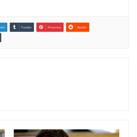
edin
Tumblr
Pinterest
Reddit