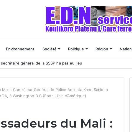
Environnement
Société
Politique
Région
Nation
 naissances”
ali : Contrôleur Général de Police Aminata Kane Sacko à
AGA, à Washington D.C (Etats-Unis d’Amérique)
adeurs du Mali :