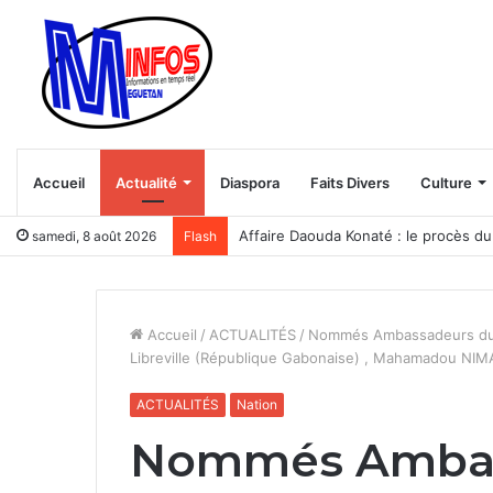
Accueil
Actualité
Diaspora
Faits Divers
Culture
Trump veut bloquer le “tourisme des
samedi, 8 août 2026
Flash
Accueil
/
ACTUALITÉS
/
Nommés Ambassadeurs du M
Libreville (République Gabonaise) , Mahamadou NIM
ACTUALITÉS
Nation
Nommés Ambass