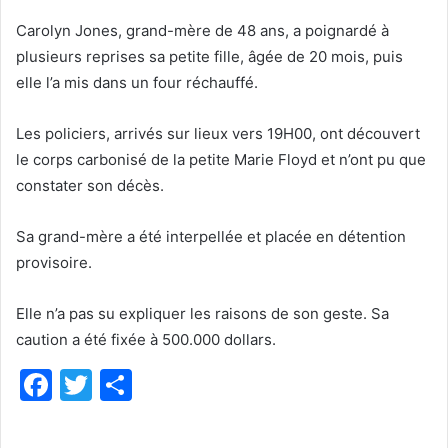
Carolyn Jones, grand-mère de 48 ans, a poignardé à
plusieurs reprises sa petite fille, âgée de 20 mois, puis
elle l’a mis dans un four réchauffé.
Les policiers, arrivés sur lieux vers 19H00, ont découvert
le corps carbonisé de la petite Marie Floyd et n’ont pu que
constater son décès.
Sa grand-mère a été interpellée et placée en détention
provisoire.
Elle n’a pas su expliquer les raisons de son geste. Sa
caution a été fixée à 500.000 dollars.
F
T
P
a
w
ar