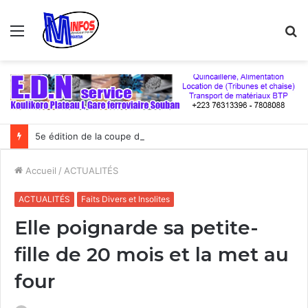
Menu
R
5e édition de la coupe du numérique : Moov Africa Malitel triomphe au bout du suspense
Accueil
/
ACTUALITÉS
ACTUALITÉS
Faits Divers et Insolites
Elle poignarde sa petite-
fille de 20 mois et la met au
four