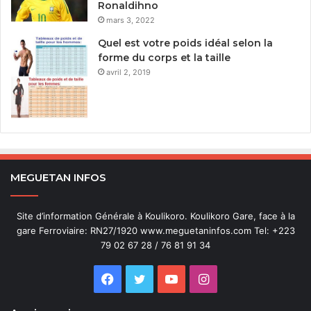
Ronaldihno
mars 3, 2022
Quel est votre poids idéal selon la
forme du corps et la taille
avril 2, 2019
MEGUETAN INFOS
Site d’information Générale à Koulikoro. Koulikoro Gare, face à la
gare Ferroviaire: RN27/1920 www.meguetaninfos.com Tel: +223
79 02 67 28 / 76 81 91 34
Facebook
Twitter
YouTube
Instagram